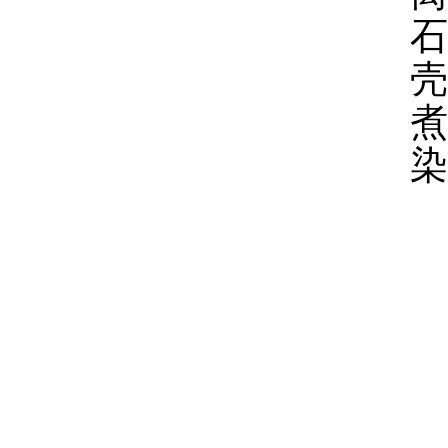
石
壳
煮
染