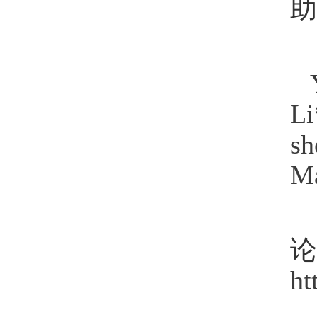
助
Li
sh
Ma
论
ht