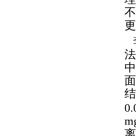
不
更
法
中
面
结
0.
m
离