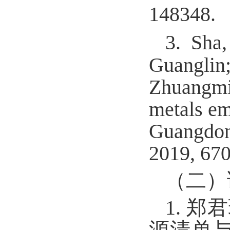
148348.
3.
Sha,
Guanglin;
Zhuangmin
metals emi
Guangdong
2019, 670
（二）
1
.
郑君