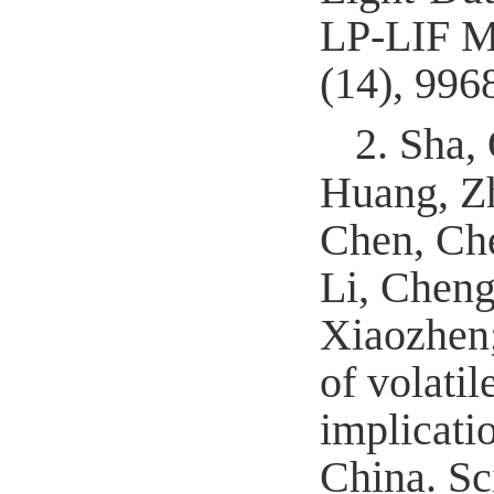
LP-LIF M
(14), 996
2.
Sha,
Huang, Z
Chen, Che
Li, Cheng
Xiaozhen;
of volati
implicati
China. Sc