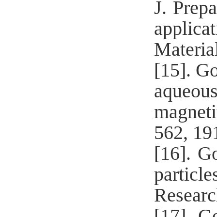
J. Prep
applica
Materia
[15].
Go
aqueous
magneti
562, 19
[16].
Go
particl
Researc
[17].
Go