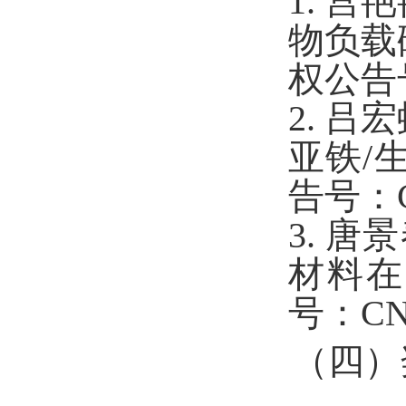
1.
宫艳
物负载
权公告
2. 吕
亚铁/
告号：
3. 唐
材料
在
号
：CN
（四）