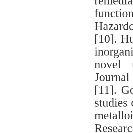
remedi
functi
Hazardo
[10].
Hu
inorgan
novel 
Journal
[11].
Go
studies
metall
Researc