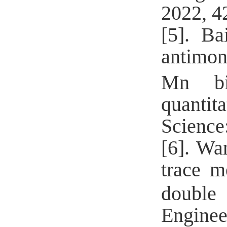
2022, 4
[5].
Ba
antimon
Mn bin
quantit
Science
[6].
Wan
trace m
double 
Enginee