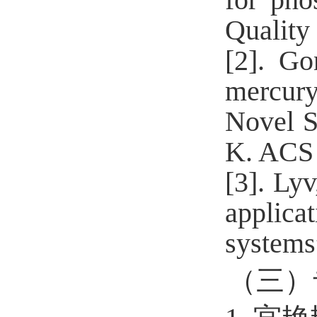
Quality 
[2].
Go
mercury
Novel S
K. ACS 
[3]. Lyv
applic
systems”
（三）