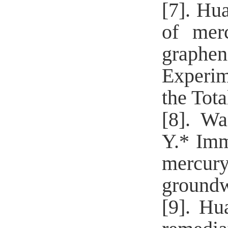
[7].
Hua
of mer
graphe
Experim
the Tot
[8].
Wa
Y.*
Immo
mercury
groundw
[9].
Hua