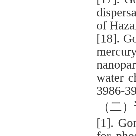
dispers
of Haza
[18].
Go
mercur
nanopar
water c
3986-39
（二）
[1].
Gon
for pho