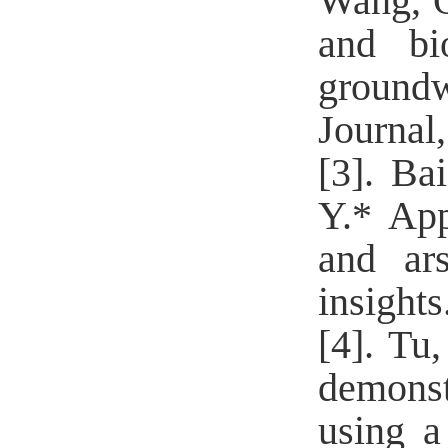
Wang, Q
and bio
groundw
Journal
[3].
Bai
Y.*
Appl
and ar
insight
[4].
Tu,
demonstr
using a