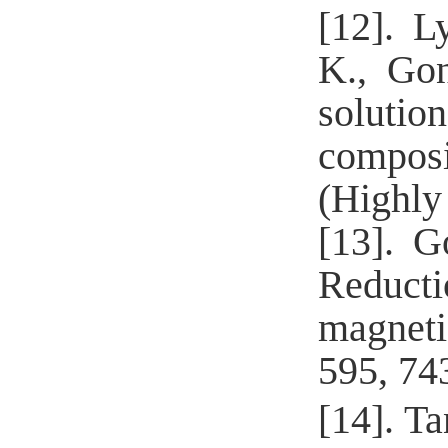
[12].
Ly
K.,
Gon
solutio
composi
(Highly 
[13].
G
Reducti
magneti
595, 74
[14].
Ta