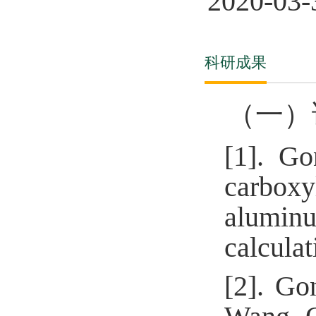
2020
-
03
-
科研成果
（一）
[1].
Go
carbox
aluminu
calcula
[2].
Gon