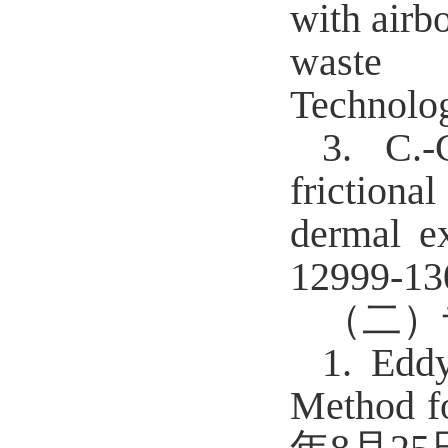
with airb
waste 
Technolog
3.
C.-
friction
dermal e
12999-13
（二）
1.
Edd
Method f