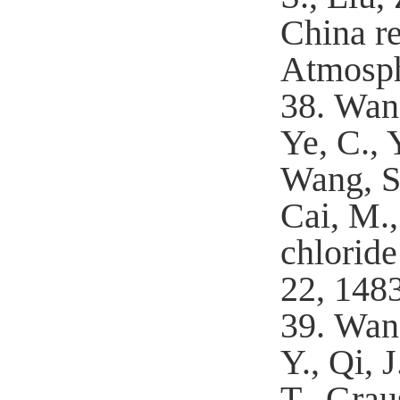
China re
Atmosph
38.
Wan
Ye, C., 
Wang, S.
Cai, M.,
chloride
22, 148
39.
Wang
Y., Qi, 
T., Grau