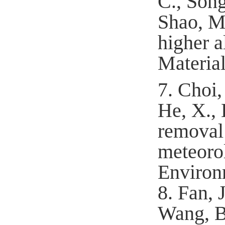
C., Song
Shao, M.
higher a
Material
7.
Choi,
He, X., 
removal 
meteorol
Environ
8.
Fan, 
Wang, B