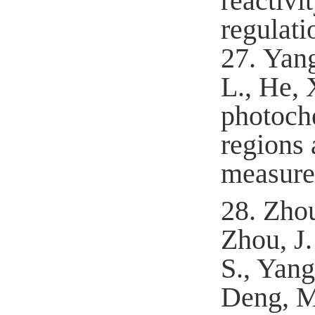
reactivi
regulat
27.
Yang
L., He, 
photoche
regions 
measure
28.
Zhou
Zhou, J.
S., Yang
Deng, M