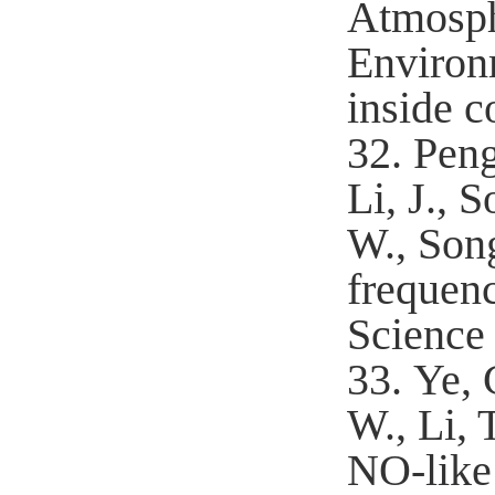
Atmosph
Environ
inside c
32.
Peng
Li, J., 
W., Song
frequen
Science
33.
Ye, 
W., Li, 
NO-like