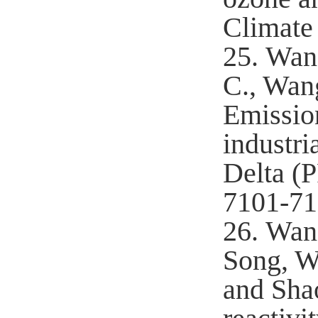
Climate
25.
Wang
C., Wang
Emission
industri
Delta (
7101-71
26.
Wan
Song, W.
and Shao