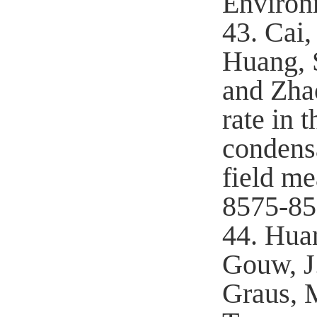
Environ
43.
Cai,
Huang, S
and Zhao
rate in 
condens
field m
8575-85
44.
Huan
Gouw, J.
Graus, M