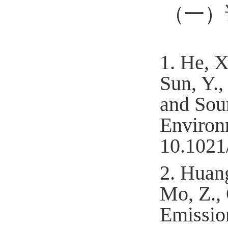
（一）
1.
He, X
Sun, Y.,
and Sou
Environ
10.1021
2.
Huang
Mo, Z., 
Emissio