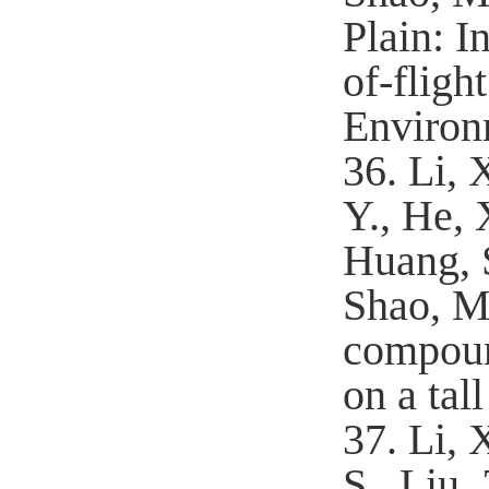
Plain: I
of-flig
Environ
36.
Li, 
Y., He, 
Huang, S
Shao, M.
compoun
on a tal
37.
Li, 
S., Liu,