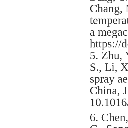
Chang, 
temperat
a megaci
https://
5.
Zhu, 
S., Li, 
spray ae
China, J
10.1016/
6.
Chen,