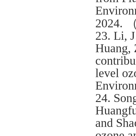
Environ
2024.
23.
Li, J
Huang, Z
contribu
level oz
Environ
24.
Song
Huangfu,
and Shao
ozone an