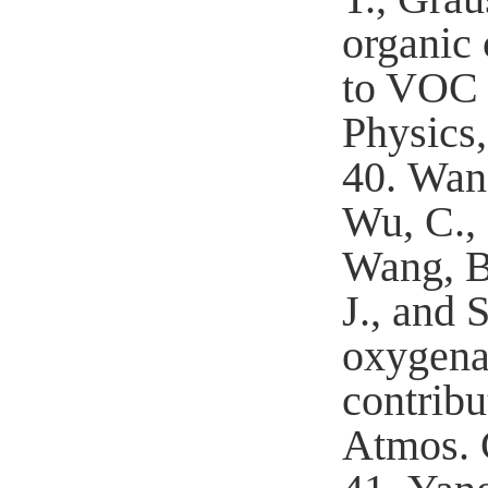
organic 
to VOC 
Physics
40.
Wan
Wu, C., 
Wang, B
J., and 
oxygena
contribu
Atmos. 