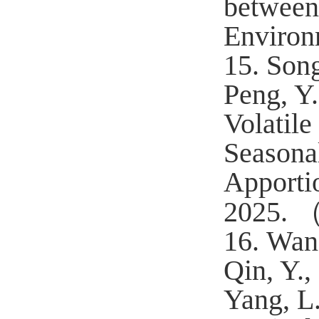
between
Environ
15.
Song
Peng, Y.
Volatil
Seasona
Apporti
2025.
16.
Wan
Qin, Y.,
Yang, L.