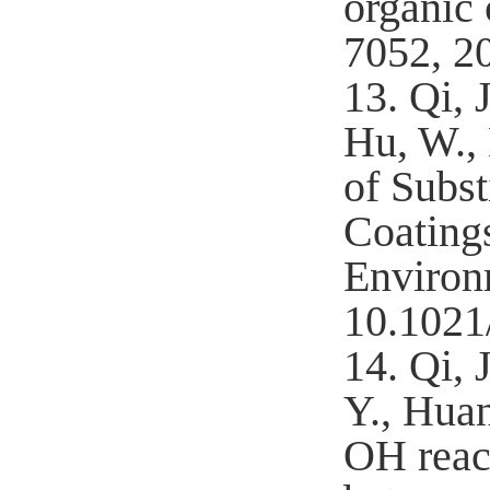
organic
7052, 2
13.
Qi, 
Hu, W.,
of Subs
Coating
Environ
10.1021/
14.
Qi, J
Y., Huan
OH reac