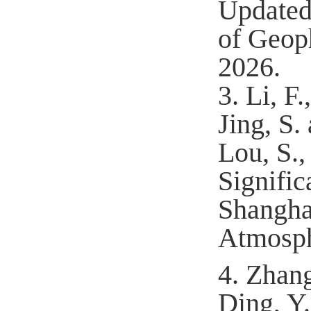
Updated
of Geop
2026.
3.
Li, F
Jing, S.
Lou, S.,
Signifi
Shangha
Atmosph
4.
Zhang
Ding, Y.