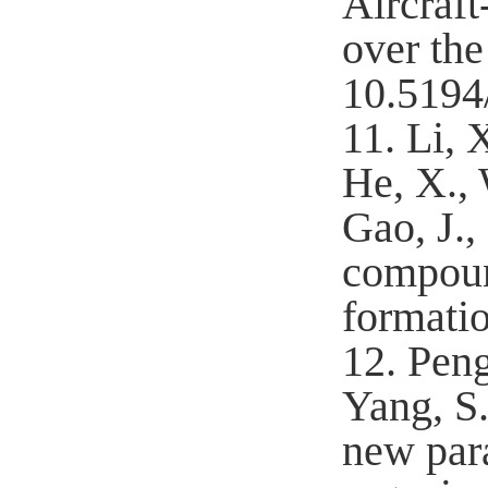
Aircraf
over th
10.5194
11.
Li, 
He, X., 
Gao, J.,
compoun
formati
12.
Peng
Yang, S.
new para