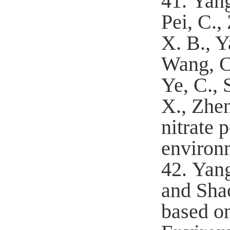
41.
Yang
Pei, C.,
X. B., Y
Wang, C.
Ye, C., 
X., Zhen
nitrate 
environ
42.
Yang
and Sha
based on