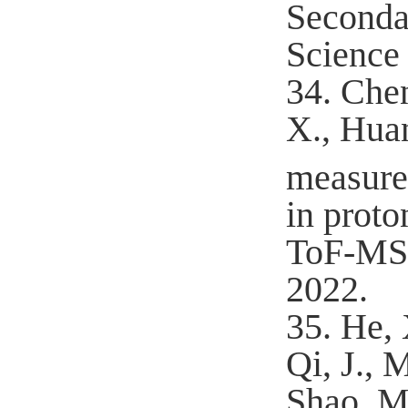
Seconda
Science
34.
Chen
X., Huan
measure
in proto
ToF-MS)
2022.
35.
He, 
Qi, J., 
Shao, M