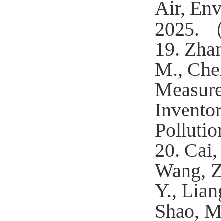
Air, En
2025.
19.
Zhan
M., Chen
Measure
Inventor
Pollutio
20.
Cai,
Wang, Z.
Y., Lian
Shao, M