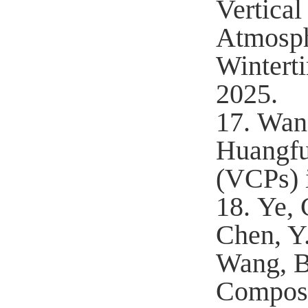
Vertical
Atmosphe
Wintert
2025.
17.
Wan
Huangfu,
(VCPs) 
18.
Ye, 
Chen, Y.
Wang, B.
Composi