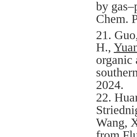
by gas–
Chem. P
21.
Guo,
H.,
Yuan
organic
souther
2024.
22.
Huan
Striedni
Wang, X
from Fl