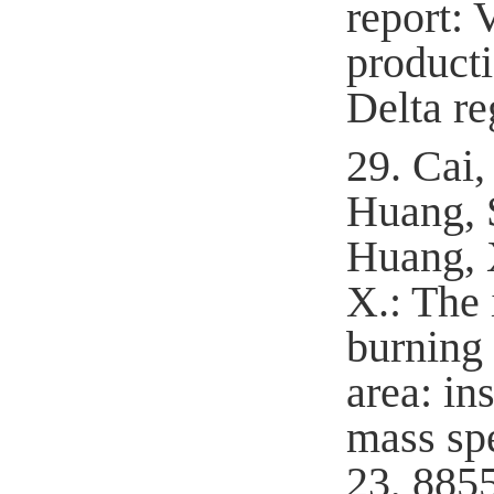
report: 
producti
Delta r
29.
Cai,
Huang, S
Huang, X
X.: The 
burning 
area: in
mass sp
23, 885