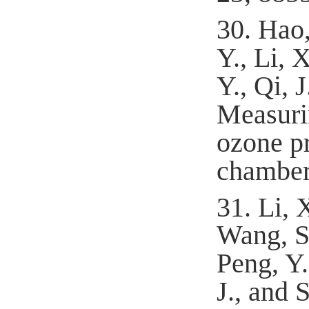
30.
Hao,
Y., Li, 
Y., Qi, 
Measuri
ozone pr
chamber
31.
Li, 
Wang, S.
Peng, Y.
J., and