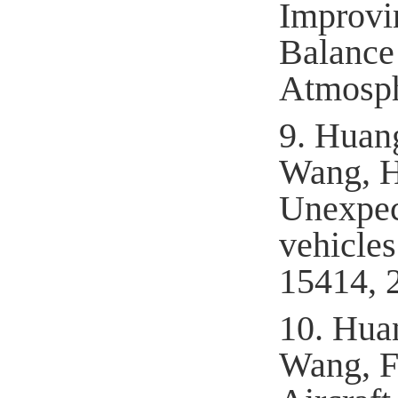
Improvi
Balance
Atmosph
9.
Huan
Wang, H.
Unexpec
vehicles
15414, 
10.
Huan
Wang, F.