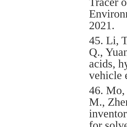
Tracer 
Environ
2021.
45.
Li, T
Q., Yuan
acids, 
vehicle 
46.
Mo, 
M., Zhen
invento
for solv