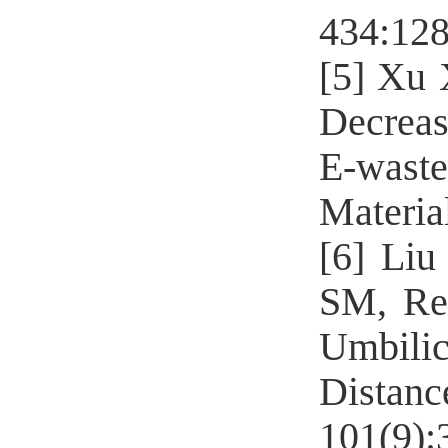
434
:12
[5]
Xu 
Decreas
E-wast
Materia
[6]
Liu
SM, Re
Umbili
Distanc
101(9):