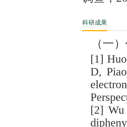
科研成果
（一）
[1]
Huo
D, Piao
electro
Perspec
[2]
Wu 
dipheny