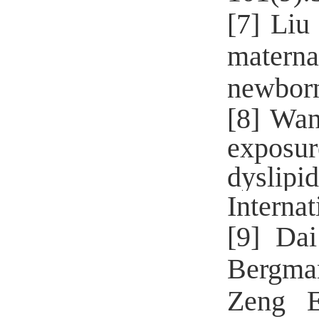
[7]
Liu
matern
newbor
[8]
Wan
exposu
dyslip
Internat
[9]
Dai
Bergman
Zeng 