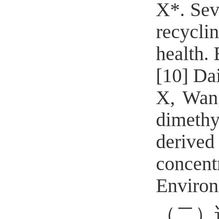
X*.
Sev
recycl
health.
[10]
Da
X, Wan
dimethy
deriv
concent
Environ
（二）