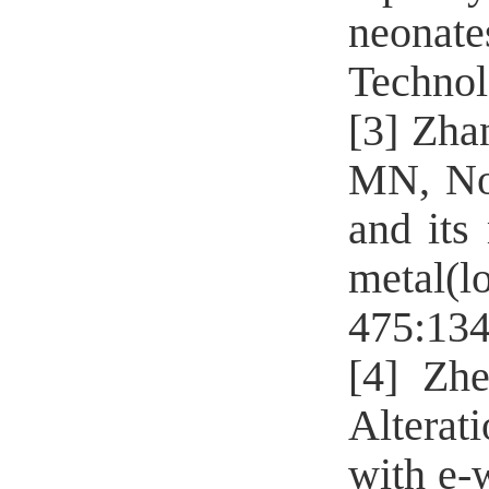
neona
Technol
[3]
Zha
MN, Nol
and its
metal(
475
:
13
[4]
Zh
Alterat
with e-