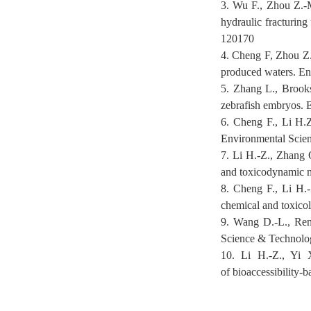
3.
Wu F., Zhou
Z
.-
hydraulic fracturin
120170
4.
Cheng F,
Zhou Z.
produced waters. En
5.
Zhang L.
, Brook
zebrafish embryos
. 
6.
Cheng
F.
,
Li H.Z
Environmental Scie
7.
Li H.-Z., Zhang 
and toxicodynamic 
8.
Cheng F., Li H.
chemical and t
oxico
9.
Wang D.-L., Ren J
Science
&
Technolog
10.
Li H.-Z., Yi 
of
bioaccessibility-b