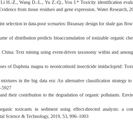
Li H.-Z., Wang D.-L., Yu Z.-Q., You J.* Toxicity identification evalu
 Evidence from tissue residues and gene expression. Water Research, 2
nt selection in data-poor scenarios:
Bioassay design
for shale gas flo
ume of distribution
predicts
bioaccumulation
o
f ionizable organic che
n China: Text
m
ining using
e
vent-
d
riven
t
axonomy within and amon
es of Daphnia magna to neonicotinoid insecticide imidacloprid: Toxi
l
mixture
s
in the
b
ig
d
ata
e
ra: An
alternative c
lassification
s
trategy
to
–
5927
nd their contribution to the degradation of organic pollutants. Envi
organic
toxicants in sediment using effect-directed analysis:
a com
ntal Science & Technology, 2019, 53, 996
–
1003