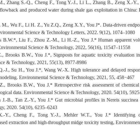
M., Zhang S.-Q., Cheng F., Tong Y.-J., Li L., Zhang B., Zeng X.-Y., 
g flowback and produced water during shale gas exploitation in China:
 M.,
Wu F.
,
Li H. Z., Yu Z.Q., Zeng X.Y., You J*. Data-driven endpoi
vironmental Science & Technology Letters, 2022.
9(12)
,
1074–1080
s B.W.*, Liu F., Zhou Z.-M.,
Li H.-
Z., You J.* Human a
pparent vol
Environmental Science & Technology, 2022, 56(16), 11547–11558
., Brooks B.
W
., You J.*
, Signposts for
a
quatic
t
oxicity
e
valuation i
nce & Technology, 2021,
5
5(13)
, 8977
-
8986
Q.-J., Su H., You J.*, Wang W.-X. High tolerance and delayed respons
modeling. Environmental Science & Technology, 2021,
5
5
,
4
5
8−467
-Z., Brooks B.W., You J.*
Retrospective
risk assessment
of
c
hemica
logical data. Environmental Science
&
Technology, 2020.
54
(10)
, 5925
.-B., Tan Z.-Y., You J.* Gut microbial profiles in Nereis succinea a
y, 2020.
54(10), 6235
–
6243
X.-Y., Cheng F., Tong Y.-J., Mehler W.T., You J.*
Identifying
ased extraction and high
-
throughput
midge toxicity testing, Environme