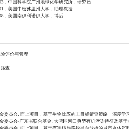
03
，
中国科学院广州地球化学研究所
，
研究员
01
，
美国中密苏里州大学，助理教授
08
，
美国南伊利诺伊大学，博后
风险评价与管理
标筛查
金委员会
,
面上项目，基于生物效应的非目标筛查策略：深度学
金委员会
-
广东省联合基金
,
大湾区河口典型有机污染特征及基于
金委员会
,
面上项目，基于有害结局路径导向分析的城市水体沉